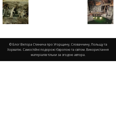
© Блог Віктора Стинича про Угорщину, Словаччину, Польщу та
Хорватію. Самостійні подорожі Європою та світом. Використання
матеріалів тільки за згодою автора.