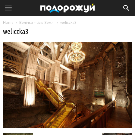
Home
Велічка – сіль Землі
weliczka3
weliczka3