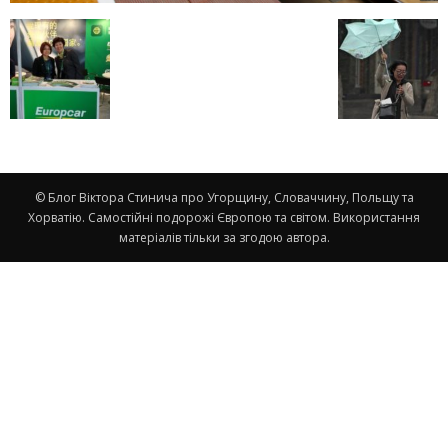
© Блог Віктора Стинича про Угорщину, Словаччину, Польщу та
Хорватію. Самостійні подорожі Європою та світом. Використання
матеріалів тільки за згодою автора.