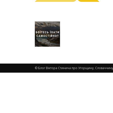
© Блог Віктора Стинича про Угорщину, Словаччину,