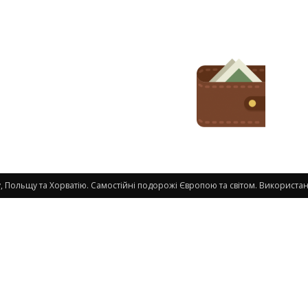
 Польщу та Хорватію. Самостійні подорожі Європою та світом. Використанн