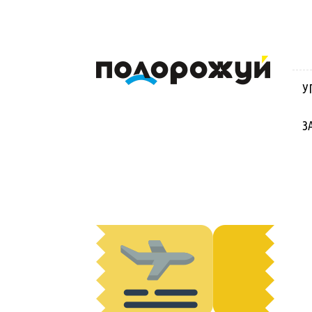
Блог
Віктора
Стинича
У
про
Угорщину,
Словаччину,
З
Хорватію,
Польщу
та
Закарпаття