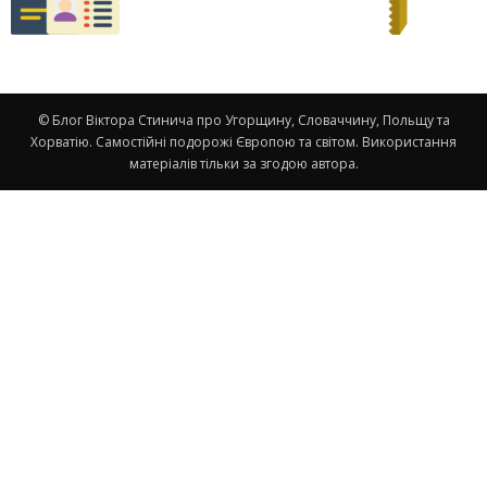
© Блог Віктора Стинича про Угорщину, Словаччину, Польщу та
Хорватію. Самостійні подорожі Європою та світом. Використання
матеріалів тільки за згодою автора.