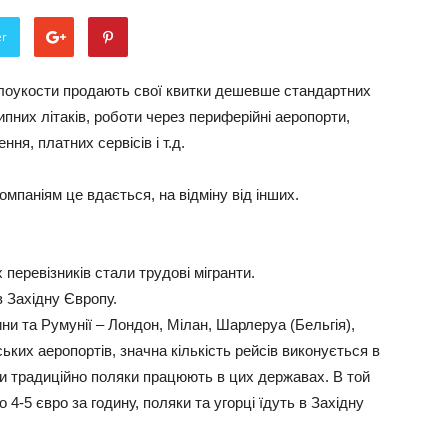
er
ї-лоукости продають свої квитки дешевше стандартних
пних літаків, роботи через периферійні аеропорти,
ня, платних сервісів і т.д.
мпаніям це вдається, на відміну від інших.
 перевізників стали трудові мігранти.
в Західну Європу.
ни та Румунії – Лондон, Мілан, Шарлеруа (Бельгія),
ьких аеропортів, значна кількість рейсів виконується в
ки традиційно поляки працюють в цих державах. В той
 4-5 євро за годину, поляки та угорці їдуть в Західну