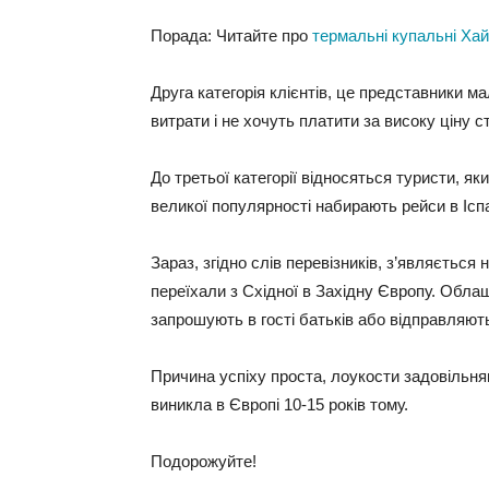
Порада: Читайте про
термальні купальні Ха
Друга категорія клієнтів, це представники ма
витрати і не хочуть платити за високу ціну с
До третьої категорії відносяться туристи, я
великої популярності набирають рейси в Іспа
Зараз, згідно слів перевізників, з’являється 
переїхали з Східної в Західну Європу. Обла
запрошують в гості батьків або відправляють
Причина успіху проста, лоукости задовільня
виникла в Європі 10-15 років тому.
Подорожуйте!