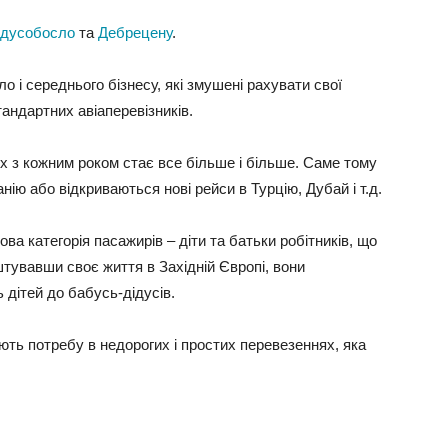
йдусобосло
та
Дебрецену
.
ло і середнього бізнесу, які змушені рахувати свої
тандартних авіаперевізників.
ких з кожним роком стає все більше і більше. Саме тому
нію або відкриваються нові рейси в Турцію, Дубай і т.д.
нова категорія пасажирів – діти та батьки робітників, що
штувавши своє життя в Західній Європі, вони
 дітей до бабусь-дідусів.
ють потребу в недорогих і простих перевезеннях, яка