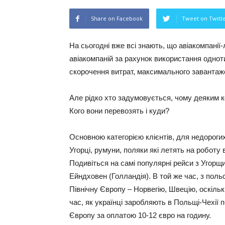
Share on Facebook
Tweet on Twitt
На сьогодні вже всі знають, що авіакомпані
авіакомпаній за рахунок використання одноти
скорочення витрат, максимального завантажен
Але рідко хто задумовується, чому деяким ко
Кого вони перевозять і куди?
Основною категорією клієнтів, для недорогих
Угорці, румуни, поляки які летять на роботу 
Подивіться на самі популярні рейси з Угорщи
Ейндховен (Голландія). В той же час, з польс
Північну Європу – Норвегію, Швецію, оскіль
час, як українці заробляють в Польщі-Чехії по
Європу за оплатою 10-12 євро на годину.