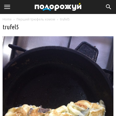
Home
Перший трюфель комом
trufel5
trufel5