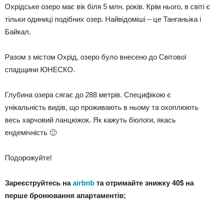
Охрідське озеро має вік біля 5 млн. років. Крім нього, в світі є
тільки одиниці подібних озер. Найвідоміші – це Танганьіка і
Байкал.
Разом з містом Охрід, озеро було внесено до Світової
спадщини ЮНЕСКО.
Глубина озера сягає до 288 метрів. Специфікою є
унікальність видів, що проживають в ньому та охоплюють
весь харчовий ланцюжок. Як кажуть біологи, якась
ендемічність
🙂
Подорожуйте!
Зареєструйтесь на
airbnb
та отримайте знижку 40$ на
перше бронювання апартаментів;