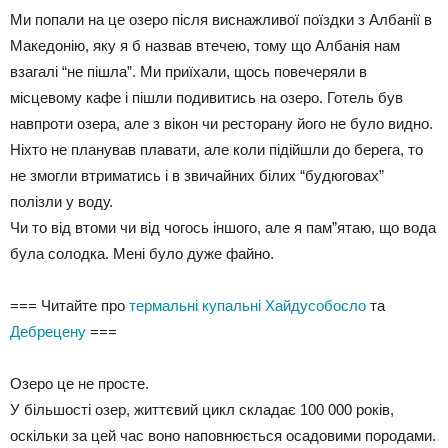
Ми попали на це озеро після виснажливої поїздки з Албанії в
Македонію, яку я б назвав втечею, тому що Албанія нам
взагалі “не пішла”.
Ми приїхали, щось повечеряли в
місцевому кафе і пішли подивитись на озеро. Готель був
навпроти озера, але з вікон чи ресторану його не було видно.
Ніхто не планував плавати, але коли підійшли до берега, то
не змогли втриматись і в звичайних білих “будюговах”
полізли у воду.
Чи то від втоми чи від чогось іншого, але я пам”ятаю, що во
да
була солодка. Мені було дуже файно.
=== Читайте про
термальні купальні Хайдусобосло
та
Дебрецену
===
Озеро це не просте.
У більшості озер, життєвий цикл складає 100 000 років,
оскільки за цей час воно наповнюється осадовими породами.