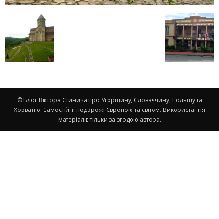
© Блог Віктора Стинича про Угорщину, Словаччину, Польщу та
Хорватію. Самостійні подорожі Європою та світом. Використання
матеріалів тільки за згодою автора.