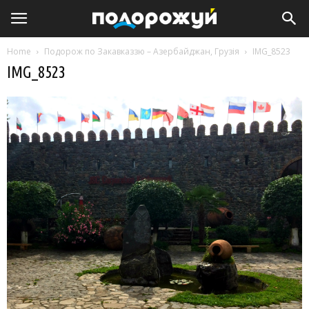
Home
Подорож по Закавказзю – Азербайджан, Грузія
IMG_8523
IMG_8523