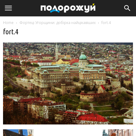
Home
Фортеці Угорщини: добірка найцікавіших
fort.4
fort.4