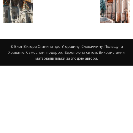
© Блог Віктора Стинича про Угорщину, Словаччину, Польщу та
Хорватію. Самостійні подорожі Європою та світом. Використання
матеріалів тільки за згодою автора.