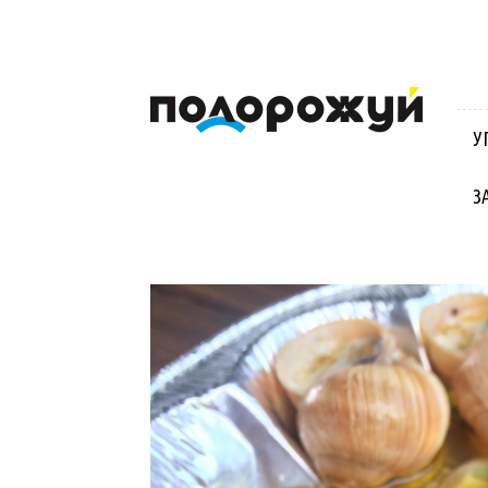
Блог
Віктора
Стинича
У
про
Угорщину,
Словаччину,
З
Хорватію,
Польщу
та
Закарпаття