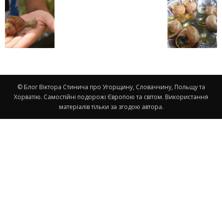
© Блог Віктора Стинича про Угорщину, Словаччину, Польщу та
Хорватію. Самостійні подорожі Європою та світом. Використання
матеріалів тільки за згодою автора.