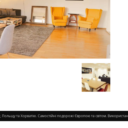
 Польщу та Хорватію. Самостійні подорожі Європою та світом. Використанн