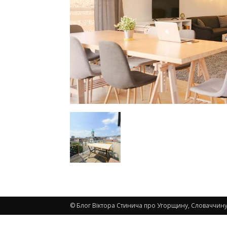
© Блог Віктора Стинича про Угорщину, Словаччину,