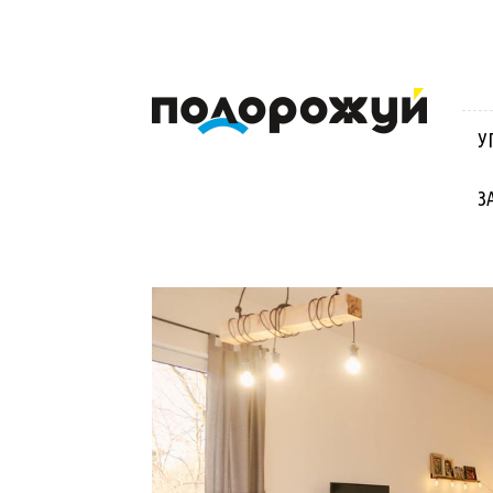
Блог
Віктора
Стинича
У
про
Угорщину,
Словаччину,
З
Хорватію,
Польщу
та
Закарпаття