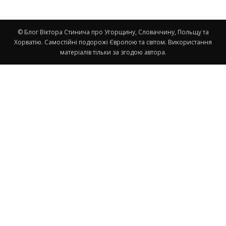
© Блог Віктора Стинича про Угорщину, Словаччину, Польщу та
Хорватію. Самостійні подорожі Європою та світом. Використання
матеріалів тільки за згодою автора.