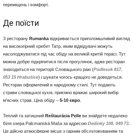
переміщень і комфорт.
Де поїсти
З ресторану
Rumanka
відкривається приголомшливий вигляд
на високогірний хребет Татр, яким відвідувачі можуть
насолоджуватися під час обіду на великій критій терасі. Тут
можна добре підкріпитися після прогулянок, адже ресторан
знаходиться на території Словацького раю (
Podlesok 817,
053 15 Hrabušice
) і шукати чогось кращого не доведеться.
Ресторан оформлений в народному стилі. Тут подають
страви словацької кухні, приємно вражає широкий вибір
м’ясних страв. Ціна обіду –
5-10 євро
.
Теплий та затишний
Reštaurácia Pelle
ви знайдете недалеко
біля озера Palcmanská Maša за адресою
Dedinky 108, 049 73
.
Це дійсно атмосферне місце з гарним обслуговуванням та