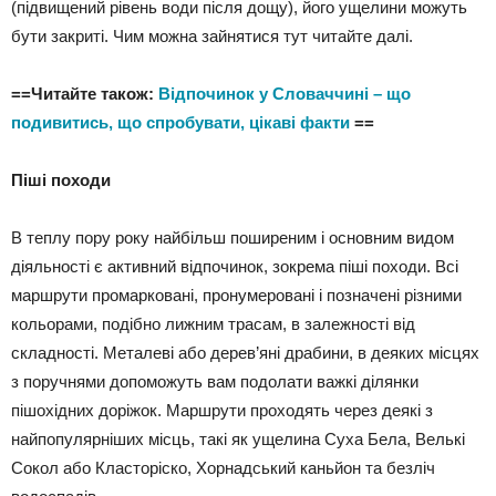
(підвищений рівень води після дощу), його ущелини можуть
бути закриті. Чим можна зайнятися тут читайте далі.
==Читайте також:
Відпочинок у Словаччині – що
подивитись, що спробувати, цікаві факти
==
Піші походи
В теплу пору року найбільш поширеним і основним видом
діяльності є активний відпочинок, зокрема піші походи. Всі
маршрути промарковані, пронумеровані і позначені різними
кольорами, подібно лижним трасам, в залежності від
складності. Металеві або дерев’яні драбини, в деяких місцях
з поручнями допоможуть вам подолати важкі ділянки
пішохідних доріжок. Маршрути проходять через деякі з
найпопулярніших місць, такі як ущелина Суха Бела, Велькі
Сокол або Класторіско, Хорнадський каньйон та безліч