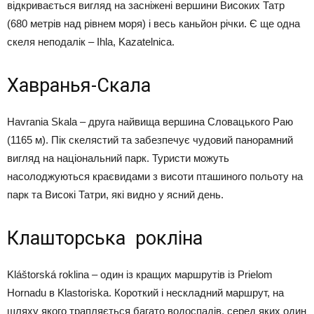
відкривається вигляд на засніжені вершини Високих Татр
(680 метрів над рівнем моря) і весь каньйон річки. Є ще одна
скеля неподалік – Ihla, Kazatelnica.
Хавранья-Скала
Havrania Skala – друга найвища вершина Словацького Раю
(1165 м). Пік скелястий та забезпечує чудовий панорамний
вигляд на національний парк. Туристи можуть
насолоджуються краєвидами з висоти пташиного польоту на
парк та Високі Татри, які видно у ясний день.
Клашторська рокліна
Kláštorská roklina – один із кращих маршрутів із Prielom
Hornadu в Klastoriska. Короткий і нескладний маршрут, на
шляху якого трапляється багато водоспадів, серед яких один