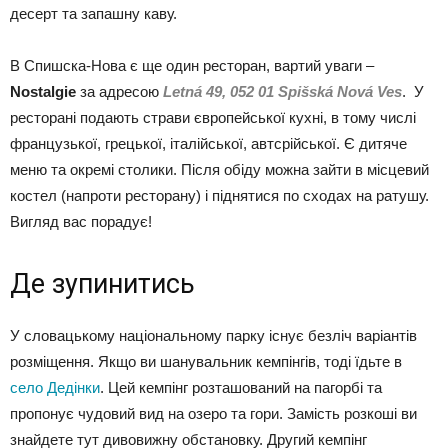
десерт та запашну каву.
В Спишска-Нова є ще один ресторан, вартий уваги –
Nostalgie
за адресою
Letná 49, 052 01 Spišská Nová Ves
. У
ресторані подають страви європейської кухні, в тому числі
французької, грецької, італійської, автсрійської. Є дитяче
меню та окремі столики. Після обіду можна зайти в місцевий
костел (напроти ресторану) і піднятися по сходах на ратушу.
Вигляд вас порадує!
Де зупинитись
У словацькому національному парку існує безліч варіантів
розміщення. Якщо ви шанувальник кемпінгів, тоді їдьте в
село Дедінки
. Цей кемпінг розташований на пагорбі та
пропонує чудовий вид на озеро та гори. Замість розкоші ви
знайдете тут дивовижну обстановку. Другий кемпінг