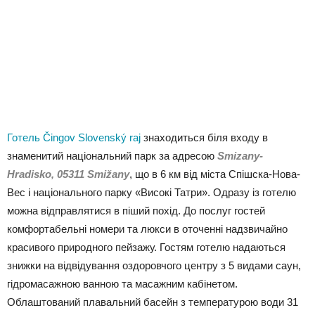
Готель Čingov Slovenský raj
знаходиться біля входу в
знаменитий національний парк за адресою
Smizany-
Hradisko, 05311 Smižany
, що в 6 км від міста Спішска-Нова-
Вес і національного парку «Високі Татри». Одразу із готелю
можна відправлятися в піший похід. До послуг гостей
комфортабельні номери та люкси в оточенні надзвичайно
красивого природного пейзажу. Гостям готелю надаються
знижки на відвідування оздоровчого центру з 5 видами саун,
гідромасажною ванною та масажним кабінетом.
Облаштований плавальний басейн з температурою води 31