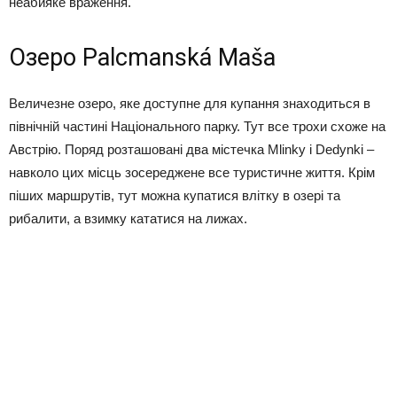
неабияке враження.
Озеро Palcmanská Maša
Величезне озеро, яке доступне для купання знаходиться в
північній частині Національного парку. Тут все трохи схоже на
Австрію. Поряд розташовані два містечка Mlinky і Dedynki –
навколо цих місць зосереджене все туристичне життя. Крім
піших маршрутів, тут можна купатися влітку в озері та
рибалити, а взимку кататися на лижах.