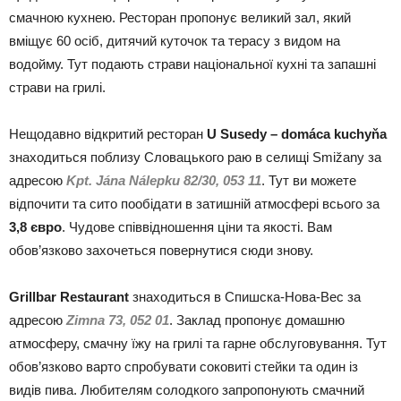
смачною кухнею. Ресторан пропонує великий зал, який
вміщує 60 осіб, дитячий куточок та терасу з видом на
водойму. Тут подають страви національної кухні та запашні
страви на грилі.
Нещодавно відкритий ресторан
U Susedy – domáca kuchyňa
знаходиться поблизу Словацького раю в селищі Smižany за
адресою
Kpt. Jána Nálepku 82/30, 053 11
. Тут ви можете
відпочити та сито пообідати в затишній атмосфері всього за
3,8 євро
. Чудове співвідношення ціни та якості. Вам
обов’язково захочеться повернутися сюди знову.
Grillbar Restaurant
знаходиться в Спишска-Нова-Вес за
адресою
Zimna 73, 052 01
. Заклад пропонує домашню
атмосферу, смачну їжу на грилі та гарне обслуговування. Тут
обов’язково варто спробувати соковиті стейки та один із
видів пива. Любителям солодкого запропонують смачний