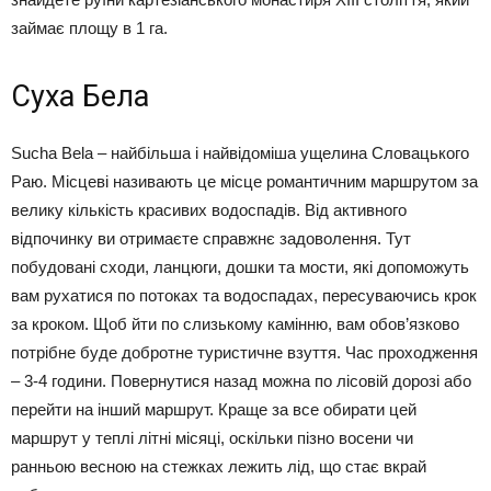
займає площу в 1 га.
Суха Бела
Sucha Bela – найбільша і найвідоміша ущелина Словацького
Раю. Місцеві називають це місце романтичним маршрутом за
велику кількість красивих водоспадів. Від активного
відпочинку ви отримаєте справжнє задоволення. Тут
побудовані сходи, ланцюги, дошки та мости, які допоможуть
вам рухатися по потоках та водоспадах, пересуваючись крок
за кроком. Щоб йти по слизькому камінню, вам обов’язково
потрібне буде добротне туристичне взуття. Час проходження
– 3-4 години. Повернутися назад можна по лісовій дорозі або
перейти на інший маршрут. Краще за все обирати цей
маршрут у теплі літні місяці, оскільки пізно восени чи
ранньою весною на стежках лежить лід, що стає вкрай