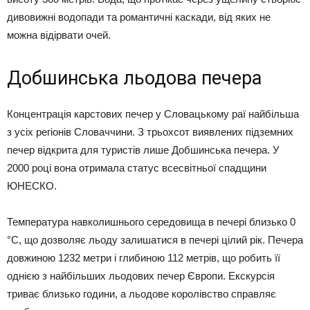
дивовижні водопади та романтичні каскади, від яких не
можна відірвати очей.
Добшинська льодова печера
Концентрація карстових печер у Словацькому раї найбільша
з усіх регіонів Словаччини. З трьохсот виявлених підземних
печер відкрита для туристів лише Добшинська печера. У
2000 році вона отримала статус всесвітньої спадщини
ЮНЕСКО.
Температура навколишнього середовища в печері близько 0
°С, що дозволяє льоду залишатися в печері цілий рік. Печера
довжиною 1232 метри і глибиною 112 метрів, що робить її
однією з найбільших льодових печер Європи. Екскурсія
триває близько години, а льодове королівство справляє