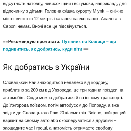
відсутність натовпу, невисокі ціни і всі умови, наприклад, для
відпочинку з дітьми. Головна фішка курорту Mlynki – сніжне
місто, висотою 12 метрів і катання на еко-санях. Аналога в
Європі немає. Вночі все це підсвічується.
==Рекомендую прочитати:
Путівник по Кошице – що
подивитись, як добратись, куди піти
==
Як добратись з України
Словацький Рай знаходиться недалеко від кордону,
приблизно за 200 км від Ужгорода, це три години поїздки на
автомобілі. Сюди можна добратися й на іншому транспорті.
До Ужгорода поїздом, потім автобусом до Попраду, а вже
звідти до Словацького Раю 20 кілометрів. Звісно, найкращий
варіант на своєму авто або скооперуватися з друзями –
заощадите час і гроші, а натомість отримаєте свободу