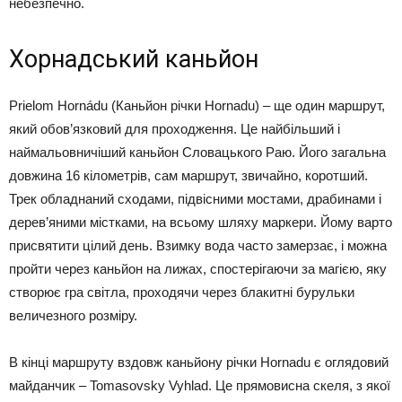
небезпечно.
Хорнадський каньйон
Prielom Hornádu (Каньйон річки Hornadu) – ще один маршрут,
який обов’язковий для проходження. Це найбільший і
наймальовничіший каньйон Словацького Раю. Його загальна
довжина 16 кілометрів, сам маршрут, звичайно, коротший.
Трек обладнаний сходами, підвісними мостами, драбинами і
дерев’яними містками, на всьому шляху маркери. Йому варто
присвятити цілий день. Взимку вода часто замерзає, і можна
пройти через каньйон на лижах, спостерігаючи за магією, яку
створює гра світла, проходячи через блакитні бурульки
величезного розміру.
В кінці маршруту вздовж каньйону річки Hornadu є оглядовий
майданчик – Tomasovsky Vyhlad. Це прямовисна скеля, з якої