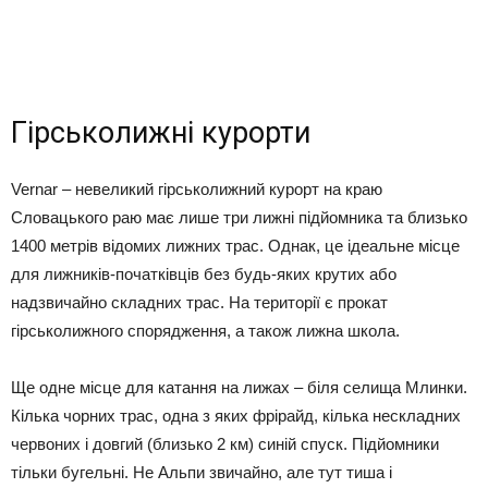
Гірськолижні курорти
Vernar – невеликий гірськолижний курорт на краю
Словацького раю має лише три лижні підйомника та близько
1400 метрів відомих лижних трас. Однак, це ідеальне місце
для лижників-початківців без будь-яких крутих або
надзвичайно складних трас. На території є прокат
гірськолижного спорядження, а також лижна школа.
Ще одне місце для катання на лижах – біля селища Млинки.
Кілька чорних трас, одна з яких фрірайд, кілька нескладних
червоних і довгий (близько 2 км) синій спуск. Підйомники
тільки бугельні. Не Альпи звичайно, але тут тиша і