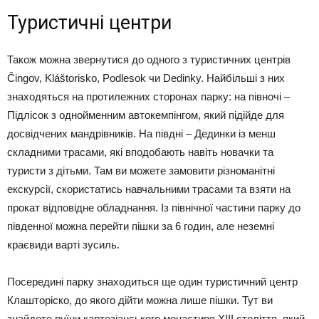
Туристичні центри
Також можна звернутися до одного з туристичних центрів
Čingov, Kláštorisko, Podlesok чи Dedinky. Найбільші з них
знаходяться на протилежних сторонах парку: на півночі –
Підлісок з однойменним автокемпінгом, який підійде для
досвідчених мандрівників. На півдні – Дединки із менш
складними трасами, які вподобають навіть новачки та
туристи з дітьми. Там ви можете замовити різноманітні
екскурсії, скористатись навчальними трасами та взяти на
прокат відповідне обладнання. Із північної частини парку до
південної можна перейти пішки за 6 годин, але неземні
краєвиди варті зусиль.
Посередині парку знаходиться ще один туристичний центр
Клашторіско, до якого дійти можна лише пішки. Тут ви
знайдете руїни картезіанського монастиря XIII століття, який