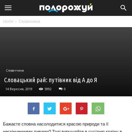
Home
Словаччина
Словаччина
Словацький рай: путівник від А до Я
14 Вересня, 2019
5992
0
Бажаєте сповна насолодитися красою природи та її
нескінченними дивами? Тоді вирушайте в сусідню країну в