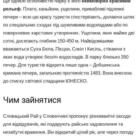
Ще однією особливістю парку є його
неймовірно красивий
рельєф
. Плато, каньйони, ущелини, привабливі підземні
печери – всю цю красу туристи спостерігають, долаючи шлях
по спеціальних сходах під шумливими водопадами або по
поверхневих карстових утвореннях. Ущелини, яких майже дві
сотні, досягають глибини 150-450 м. Найвідомішими
вважаються Суха Бела, Пієцки, Сокіл і Кисіль, стікаючи з
яких вода утворює безліч водоспадів. В парку близько 350
печер. Для туристів відкрита лише одна – Добшинська
крижана печера, загальною протяжністю 1483. Вона внесена
до списку світової спадщини ЮНЕСКО.
Чим зайнятися
Словацький Рай у Словаччині пропонує різноманітні заходи
для відвідувачів, які подарують райське задоволення та
незабутні враження. Він відкритий цілий рік, але через погоду