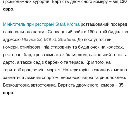
гірськолижних курортів. Вартість двомісного номеру – від
120
євро
.
Міні-готель при ресторані Stará Krčma
розташований посеред
національного парку «Словацький рай» в 160-літній будівлі за
адресою
Hlavná 22, 049 71 Stratená
. До послуг гостей
номери, стилізовані під старовину та будиночок на колесах,
ресторан, бар, ігрова кімната з більярдом, настільний теніс та
дартс, а також сад з барбекю та тераса. Крім того, на
території працює міні-маркет. На території і в околицях можна
займатися лижним спортом, верховою їздою та риболовлею.
Безкоштовна автостоянка. Вартість двомісного номера –
35
євро
.