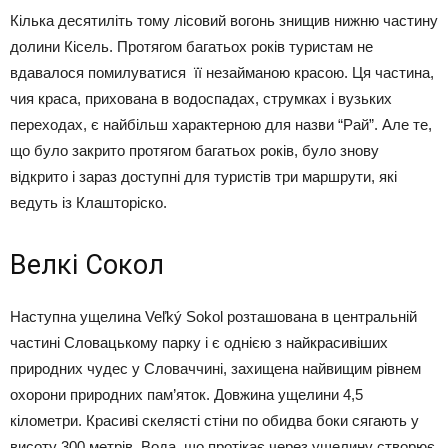
Кілька десятиліть тому лісовий вогонь знищив нижню частину
долини Кісель. Протягом багатьох років туристам не
вдавалося помилуватися її незайманою красою. Ця частина,
чия краса, прихована в водоспадах, струмках і вузьких
переходах, є найбільш характерною для назви “Рай”. Але те,
що було закрито протягом багатьох років, було знову
відкрито і зараз доступні для туристів три маршрути, які
ведуть із Клашторіско.
Велкі Сокол
Наступна ущелина Veľký Sokol розташована в центральній
частині Словацькому парку і є однією з найкрасивіших
природних чудес у Словаччині, захищена найвищим рівнем
охорони природних пам’яток. Довжина ущелини 4,5
кілометри. Красиві скелясті стіни по обидва боки сягають у
висоту 300 метрів. Вода, що протікає через ущелину створює