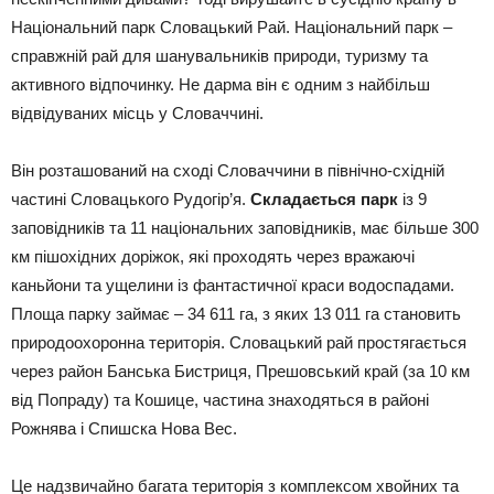
Національний парк Словацький Рай. Національний парк –
справжній рай для шанувальників природи, туризму та
активного відпочинку. Не дарма він є одним з найбільш
відвідуваних місць у Словаччині.
Він розташований на сході Словаччини в північно-східній
частині Словацького Рудогір’я.
Складається парк
із 9
заповідників та 11 національних заповідників, має більше 300
км пішохідних доріжок, які проходять через вражаючі
каньйони та ущелини із фантастичної краси водоспадами.
Площа парку займає – 34 611 га, з яких 13 011 га становить
природоохоронна територія. Словацький рай простягається
через район Банська Бистриця, Прешовський край (за 10 км
від Попраду) та Кошице, частина знаходяться в районі
Рожнява і Спишска Нова Вес.
Це надзвичайно багата територія з комплексом хвойних та