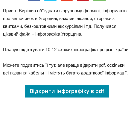
Привіт! Вирішив об”єднати в зручному форматі, інформацію
про відпочинок в Угорщині, важливі нюанси, сторінки з
квитками, безкоштовними екскурсіями і т.д. Получився
цікавий файл – Інфографіка Угорщина.
Планую підготувати 10-12 схожих інфографік про різні країни.
Можете подивитись її тут, але краще відкрити pdf, оскільки
всі назви клікабельні і містять багато додаткової інформації.
Відкрити інфографіку в pdf