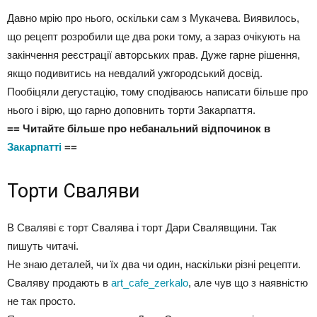
Давно мрію про нього, оскільки сам з Мукачева. Виявилось,
що рецепт розробили ще два роки тому, а зараз очікують на
закінчення реєстрації авторських прав. Дуже гарне рішення,
якщо подивитись на невдалий ужгородський досвід.
Пообіцяли дегустацію, тому сподіваюсь написати більше про
нього і вірю, що гарно доповнить торти Закарпаття.
== Читайте більше про небанальний відпочинок в
Закарпатті
==
Торти Сваляви
В Сваляві є торт Свалява і торт Дари Свалявщини. Так
пишуть читачі.
Не знаю деталей, чи їх два чи один, наскільки різні рецепти.
Сваляву продають в
art_cafe_zerkalo
, але чув що з наявністю
не так просто.