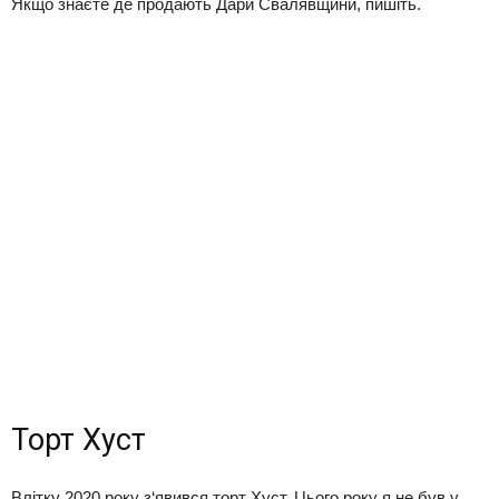
Якщо знаєте де продають Дари Свалявщини, пишіть.
Торт Хуст
Влітку 2020 року з‘явився торт Хуст. Цього року я не був у