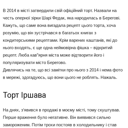
В 2014 в місті затвердили свій офіційний торт. Назвали на
честь оперної зірки Шарі Федак, яка народилась в Берегові.
Кажуть, що саме вона вигадала рецепт цього торта, хоча
розумію, що він зустрічався в багатьох книгах з
кондитерськими рецептами. Крім варених каштанів, які до
нього входять, є ще одна неймовірна фішка – відкритий
рецепт. Люба кав”ярня міста може відтворити його і
популяризувати місто Берегово.
Дивлячись на те, що всі замітки про нього з 2014 і нема фото
в мережі, здогадуюсь, що вони цього не роблять. Нажаль.
Торт Іршава
На днях, з‘явився в продажі в моєму місті, тому скуштував.
Перше враження було негативне. Він виявився сильно
замороженим. Потім трохи постояв в холодильнику і став