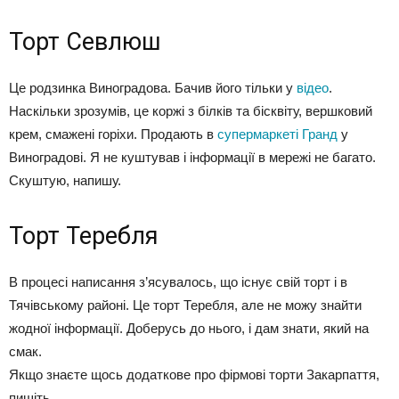
Торт Севлюш
Це родзинка Виноградова. Бачив його тільки у
відео
.
Наскільки зрозумів, це коржі з білків та бісквіту, вершковий
крем, смажені горіхи. Продають в
супермаркеті Гранд
у
Виноградові. Я не куштував і інформації в мережі не багато.
Скуштую, напишу.
Торт Теребля
В процесі написання з’ясувалось, що існує свій торт і в
Тячівському районі. Це торт Теребля, але не можу знайти
жодної інформації. Доберусь до нього, і дам знати, який на
смак.
Якщо знаєте щось додаткове про фірмові торти Закарпаття,
пишіть.