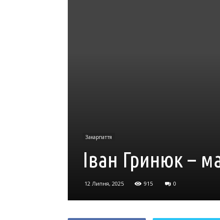
Закарпаття
Іван Гринюк – м
12 Липня, 2025
915
0