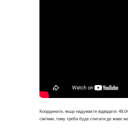
Координати, якщо надумаєте відвідати: 48.04
сім’ями, тому треба буде спитати де живе м