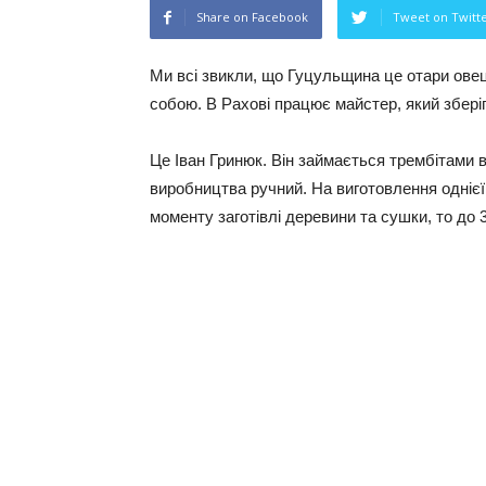
Share on Facebook
Tweet on Twitt
Ми всі звикли, що Гуцульщина це отари овець
собою. В Рахові працює майстер, який збері
Це Іван Гринюк. Він займається трембітами 
виробництва ручний. На виготовлення однієї 
моменту заготівлі деревини та сушки, то до 3