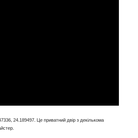
7336, 24.189497. Це приватний двір з декількома
айстер.