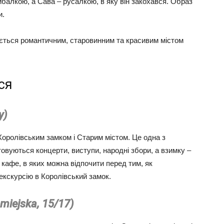
ибалкою, а Сава – русалкою, в яку він закохався. Образ
и.
ється романтичним, старовинним та красивим містом
ся
y)
оролівським замком і Старим містом. Це одна з
овуються концерти, виступи, народні збори, а взимку –
і кафе, в яких можна відпочити перед тим, як
екскурсію в Королівський замок.
miejska, 15/17)