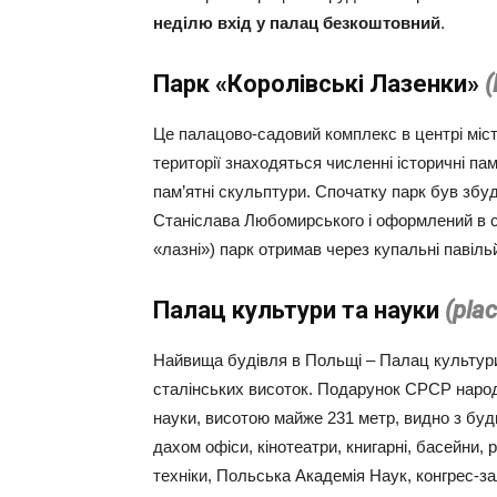
неділю вхід у палац безкоштовний
.
Парк «Королівські Лазенки»
(
Це палацово-садовий комплекс в центрі міст
території знаходяться численні історичні па
пам’ятні скульптури. Спочатку парк був збуд
Станіслава Любомирського і оформлений в ст
«лазні») парк отримав через купальні павіл
Палац культури та науки
(plac
Найвища будівля в Польщі – Палац культури 
сталінських висоток. Подарунок СРСР народ
науки, висотою майже 231 метр, видно з будь
дахом офіси, кінотеатри, книгарні, басейни, 
техніки, Польська Академія Наук, конгрес-за