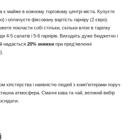
 є майже в кожному торговому центрі міста. Купуєте
о) і оплачуєте фіксовану вартість гарніру (2 євро).
ожете покласти собі стільки, скільки влізе в тарілку
ди 4-5 салатів і 5-6 гарнірів. Виходить дуже бюджетно і
е й надається
20% знижки
при пред’явленні
).
том хіпстерства і наявністю людей з комп’ютерами поруч
атишна атмосфера. Смачні кава та чай, великий вибір
оснідати.
і