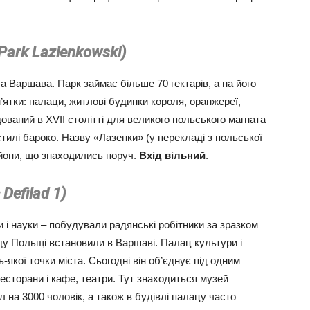
Park Lazienkowski)
а Варшава. Парк займає більше 70 гектарів, а на його
м’ятки: палаци, житлові будинки короля, оранжереї,
ований в XVII столітті для великого польського магната
илі бароко. Назву «Лазенки» (у перекладі з польської
ьйони, що знаходились поруч.
Вхід вільний
.
 Defilad 1)
і науки – побудували радянські робітники за зразком
у Польщі встановили в Варшаві. Палац культури і
-якої точки міста. Сьогодні він об’єднує під одним
ресторани і кафе, театри. Тут знаходиться музей
л на 3000 чоловік, а також в будівлі палацу часто