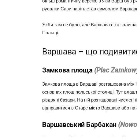
більш романтичну версію, в якій Варш був р
русалки Сави навіть став символом Варшав
Якби там не було, але Варшава є та залиша
Польщі.
Варшава – що подивити
Замкова площа
(Plac Zamkow
Замкова площа в Варшаві розташована між К
основних площ польської столиці. Тут влашт
різдвяні базари. На ній розташовані численн
відправитися в Старе місто Варшави або на 
Варшавський Барбакан
(Nowo