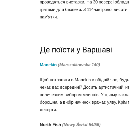
проводяться виставки. На 30 поверсі облад
гратами для безпеки. З 114-метрової висоти 
пам’ятки.
Де поїсти у Варшаві
Manekin
(Marszalkowska 140)
Щоб потрапити в Manekin в обідній час, будь
чекає вас всередині? Досить артистичний інт
величезним вибором млинців. У цьому заклад
борошна, а вибір начинок вражає уяву. Крім 
десерти.
North Fish
(Nowy Świat 54/56)