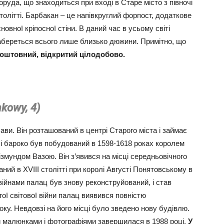
уда, що знаходиться при вході в Старе місто з півночі
столітті. Барбакан – це напівкруглий форпост, додаткове
новної кріпосної стіни. В даний час в усьому світі
набереться всього лише близько дюжини. Примітно, що
коштовний, відкритий цілодобово.
kowy, 4)
ви. Він розташований в центрі Старого міста і займає
лі бароко був побудований в 1598-1618 роках королем
змундом Вазою. Він з’явився на місці середньовічного
ний в XVIII столітті при королі Августі Понятовському в
війнами палац був знову реконструйований, і став
гої світової війни палац виявився повністю
оку. Невдовзі на його місці було зведено нову будівлю.
 малюнками і фотографіями завершилася в 1988 році.
У