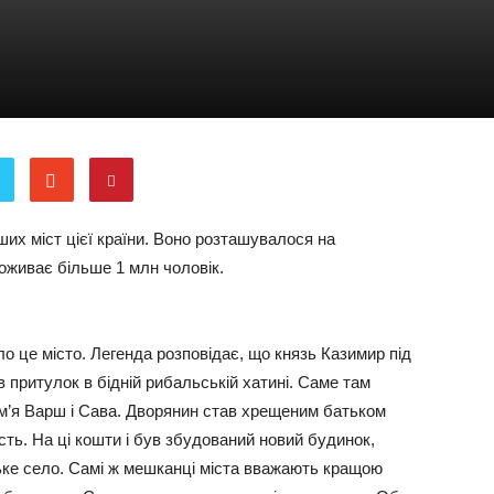
ших міст цієї країни. Воно розташувалося на
роживає більше 1 млн чоловік.
ло це місто. Легенда розповідає, що князь Казимир під
притулок в бідній рибальській хатині. Саме там
м’я Варш і Сава. Дворянин став хрещеним батьком
ість. На ці кошти і був збудований новий будинок,
ьке село. Самі ж мешканці міста вважають кращою