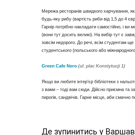
Мережа ресторанів швидкого харчування, яка
будь-яку рибу (вартість риби від 1,5 до 4 євр
Гарнір потрібно накладати самостійно, і ви м
(вони тут досить великі). На вибір тут є завж
зовсім недорого. До речі, всім студентам щ
студентського (польського або міжнародного
Green Cafe Nero
(ul. plac Konstytucji 1)
Якщо ви любите інтер’єр бібліотеки з нальо
з вами – тоді вам сюди. Дійсно приємна та з
пирогів, сандвічів. Гарне місце, аби смачно п
Де зупинитись у Варшав