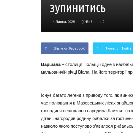
зупинитись
14 Липня, 2025
4346
0
Share on Facebook
Tweet on Twitter
Варшава
– столиця Польщі і одне з найбіль
мальовничій річці Вісла. На його території п
Існує багато легенд з приводу того, як виник
час полювання в Мазовецьких лісах знайшов 
господиня нещодавно народила близнят на і
дітей і нагородив родину рибалки за гостинн
навколо якого поступово з’явилося рибальс