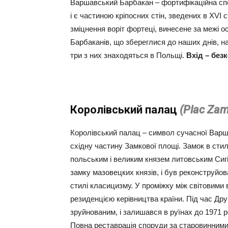
Варшавський Барбакан – фортифікаційна спор
і є частиною кріпосних стін, зведених в XVI 
зміцнення воріт фортеці, винесене за межі ос
Барбаканів, що збереглися до наших днів, 
три з них знаходяться в Польщі.
Вхід – без
Королівський палац
(Plac Zam
Королівський палац – символ сучасної Варша
східну частину Замкової площі. Замок в сти
польським і великим князем литовським Сигі
замку мазовецких князів, і був реконструйова
стилі класицизму. У проміжку між світовими 
резиденцією керівництва країни. Під час Дру
зруйнованим, і залишався в руїнах до 1971 р
Повна реставрація споруди за старовинними