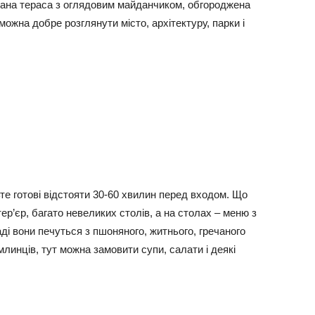
нана тераса з оглядовим майданчиком, обгороджена
можна добре розглянути місто, архітектуру, парки і
те готові відстояти 30-60 хвилин перед входом. Що
ер’єр, багато невеликих столів, а на столах – меню з
і вони печуться з пшоняного, житнього, гречаного
млинців, тут можна замовити супи, салати і деякі