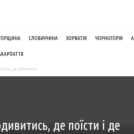
ГОРЩИНА
СЛОВАЧЧИНА
ХОРВАТІЯ
ЧОРНОГОРІЯ
А
АКАРПАТТЯ
оїсти і де зупинитись
ивитись, де поїсти і де