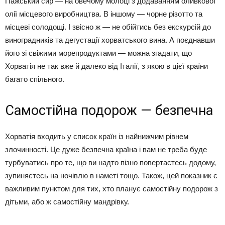
Пажський сир — на овечому молоці з додаванням оливкової
олії місцевого виробництва. В іншому — чорне різотто та
місцеві солодощі. І звісно ж — не обійтись без екскурсій до
виноградників та дегустації хорватського вина. А поєднавши
його зі свіжими морепродуктами — можна згадати, що
Хорватія не так вже й далеко від Італії, з якою в цієї країни
багато спільного.
Самостійна подорож — безпечна
Хорватія входить у список країн із найнижчим рівнем
злочинності. Це дуже безпечна країна і вам не треба буде
турбуватись про те, що ви надто пізно повертаєтесь додому,
зупиняєтесь на ночівлю в наметі тощо. Також, цей показник є
важливим пунктом для тих, хто планує самостійну подорож з
дітьми, або ж самостійну мандрівку.