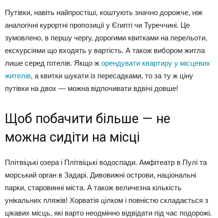
Путівки, навіть найпростіші, коштують значно дорожче, ніж
аналогічні курортні пропозиції у Єгипті чи Туреччині. Це
зумовлено, в першу чергу, дорогими квитками на перельоти,
екскурсіями що входять у вартість. А також вибором житла
лише серед готелів. Якщо ж
орендувати квартиру у місцевих
жителів
, а квитки шукати із пересадками, то за ту ж ціну
путівки на двох — можна відпочивати вдвічі довше!
Щоб побачити більше — не
можна сидіти на місці
Плітвіцькі озера і Плітвіцькі водоспади. Амфітеатр в Пулі та
морський орган в Задарі. Дивовижні острови, національні
парки, старовинні міста. А також величезна кількість
унікальних пляжів! Хорватія цілком і повністю складається з
цікавих місць, які варто неодмінно відвідати під час подорожі.