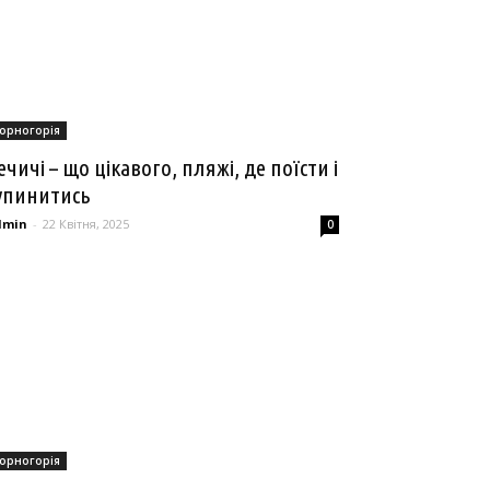
орногорія
ечичі – що цікавого, пляжі, де поїсти і
упинитись
dmin
-
22 Квітня, 2025
0
орногорія