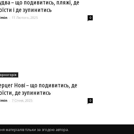
удва – що подивитись, пляжі, де
оїсти і де зупинитись
dmin
-
11 Лютого, 2025
0
орногорія
ерцег Нові – що подивитись, де
оїсти, де зупинитись
dmin
-
7 Січня, 2025
0
я матеріалів тільки за згодою автора.