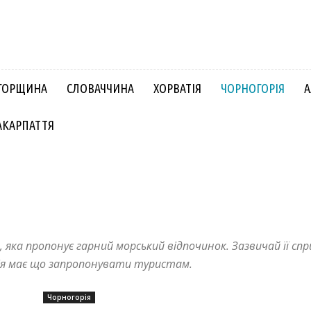
ГОРЩИНА
СЛОВАЧЧИНА
ХОРВАТІЯ
ЧОРНОГОРІЯ
А
АКАРПАТТЯ
Словаччина
Угорщина
Хорватія
Чорногорія
а, яка пропонує гарний морський відпочинок. Зазвичай її с
рія має що запропонувати туристам.
Чорногорія