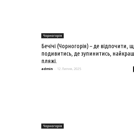
Чорногорія
Бечічі (Чорногорія) – де відпочити, 
подивитись, де зупинитись, найкращ
пляжі.
admin
-
12 Липня, 2025
Чорногорія