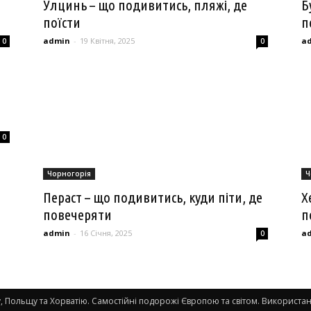
Улцинь – що подивитись, пляжі, де
Б
поїсти
п
admin
-
19 Квітня, 2025
a
0
0
0
Чорногорія
Ч
Пераст – що подивитись, куди піти, де
Х
повечеряти
п
admin
-
16 Січня, 2025
a
0
 Польщу та Хорватію. Самостійні подорожі Європою та світом. Використанн