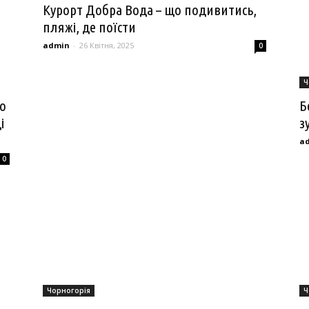
Курорт Добра Вода – що подивитись,
пляжі, де поїсти
admin
-
26 Квітня, 2025
0
Ч
що
Б
і
з
a
0
Чорногорія
Ч