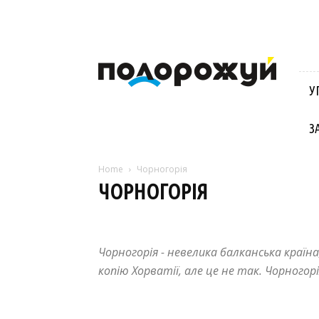
Блог
Віктора
Стинича
У
про
Угорщину,
Словаччину,
З
Хорватію,
Польщу
та
Home
Чорногорія
Закарпаття
ЧОРНОГОРІЯ
Австрія
Албанія
Блог
Закарпаття
Польща
Чорногорія - невелика балканська країн
копію Хорватії, але це не так. Чорного