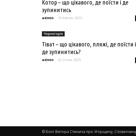
Котор – що цікавого, де поїсти і де
зупинитись
admin
-
19 Квітня, 2025
Чорногорія
Тіват – що цікавого, пляжі, де поїсти і
де зупинитись?
admin
-
22 Січня, 2025
© Блог Віктора Стинича про Угорщину, Словаччину,