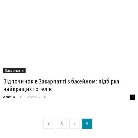
Закарпаття
Відпочинок в Закарпатті з басейном: підбірка
найкращих готелів
admin
-
15 Лютого, 2020
0
3
4
5