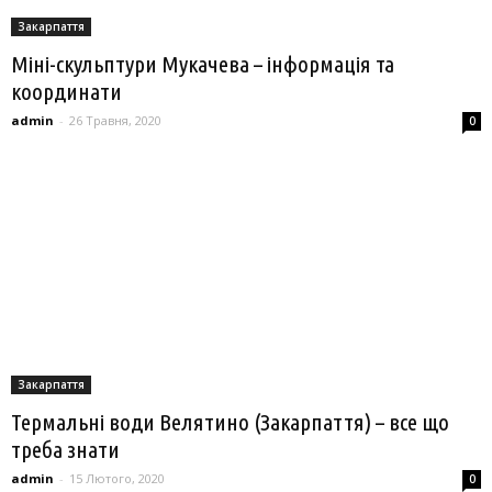
Закарпаття
Міні-скульптури Мукачева – інформація та
координати
admin
-
26 Травня, 2020
0
Закарпаття
Термальні води Велятино (Закарпаття) – все що
треба знати
admin
-
15 Лютого, 2020
0