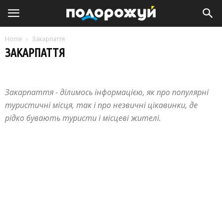
Home
Закарпаття
ЗАКАРПАТТЯ
Австрія
Албанія
Блог
Закарпаття
Польща
Словаччина
Угорщина
Хорватія
Чорногорія
Закарпаття - ділимось інформацією, як про популярні
туристичні місця, так і про незвичні цікавинки, де
рідко бувають туристи і місцеві жителі.