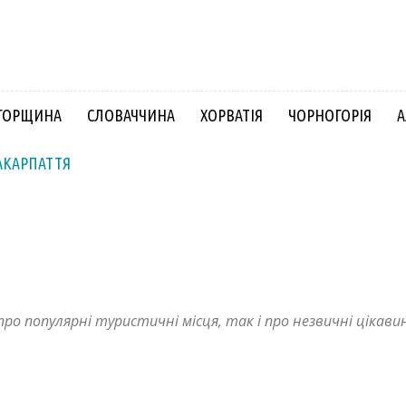
ГОРЩИНА
СЛОВАЧЧИНА
ХОРВАТІЯ
ЧОРНОГОРІЯ
А
АКАРПАТТЯ
Словаччина
Угорщина
Хорватія
Чорногорія
ро популярні туристичні місця, так і про незвичні цікави