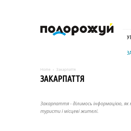
Блог
Віктора
Стинича
У
про
Угорщину,
Словаччину,
З
Хорватію,
Польщу
та
Home
Закарпаття
Закарпаття
ЗАКАРПАТТЯ
Австрія
Албанія
Блог
Закарпаття
Польща
Закарпаття - ділимось інформацією, як п
туристи і місцеві жителі.