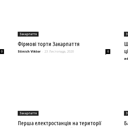
Закарпаття
З
Фірмові торти Закарпаття
Ш
ц
Stinich Viktor
-
23 Листопада, 2020
0
0
a
Закарпаття
З
Перша електростанція на території
Б