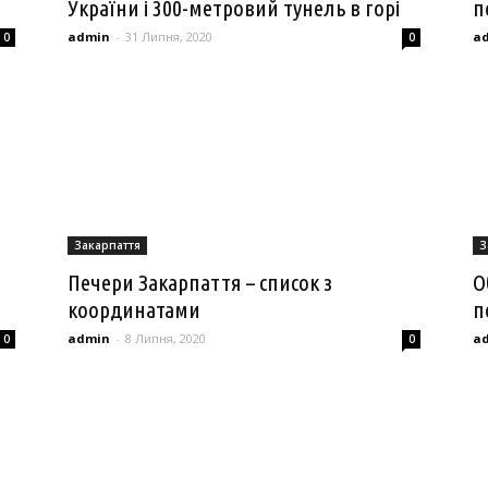
України і 300-метровий тунель в горі
п
admin
-
31 Липня, 2020
a
0
0
Закарпаття
З
Печери Закарпаття – список з
О
координатами
п
admin
-
8 Липня, 2020
a
0
0