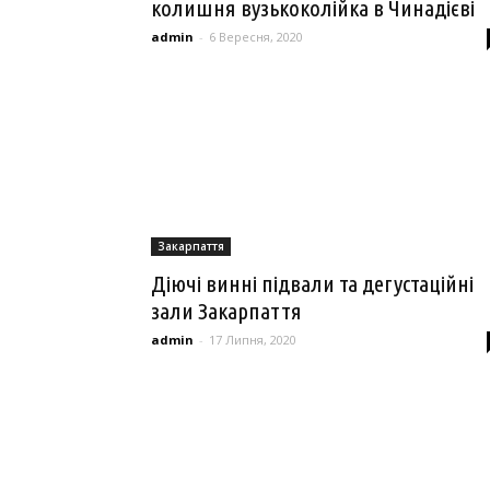
колишня вузькоколійка в Чинадієві
admin
-
6 Вересня, 2020
Закарпаття
Діючі винні підвали та дегустаційні
зали Закарпаття
admin
-
17 Липня, 2020