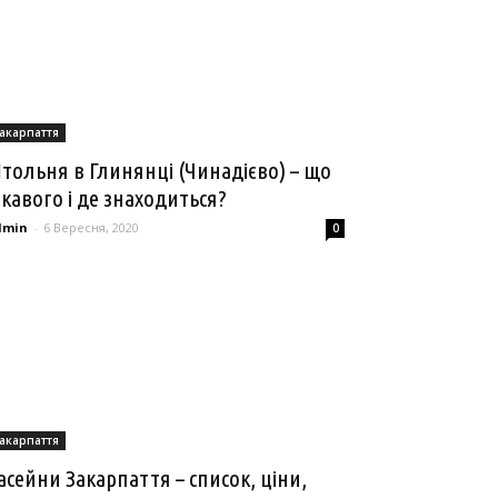
акарпаття
тольня в Глинянці (Чинадієво) – що
ікавого і де знаходиться?
dmin
-
6 Вересня, 2020
0
акарпаття
асейни Закарпаття – список, ціни,