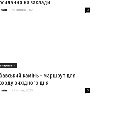
осилання на заклади
dmin
-
28 Липня, 2020
0
акарпаття
бавський камінь – маршрут для
оходу вихідного дня
dmin
-
7 Липня, 2020
0