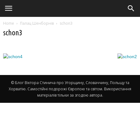
Home
Палац Шенборнів
schon3
schon3
© Блог Віктора Стинича про Угорщину, Словаччину, Польщу та
Хорватію. Самостійні подорожі Європою та світом. Використання
матеріалів тільки за згодою автора.