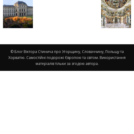
© Блог Віктора Стинича про Угорщину, Словаччину, Польщу та
Хорватію. Самостійні подорожі Європою та світом. Використання
матеріалів тільки за згодою автора.