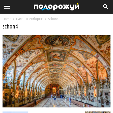
Home
Палац Шенборнів
schon4
schon4