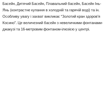
Басейн, Дитячий Басейн, Плавальний басейн, Басейн Інь-
Янь (контрастне купання в холодній та гарячій воді) та ін.
Особливу увагу і захват викликає “Золотий кран здоров’я
Косино”. Це величезний басейн з невеличкими фонтанами-
джакузі та 16-метровим фонтаном-ілюзією у центрі.