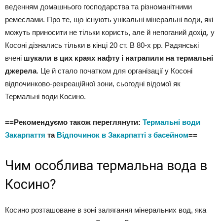
веденням домашнього господарства та різноманітними
ремеслами. Про те, що існують унікальні мінеральні води, які
можуть приносити не тільки користь, але й непоганий дохід, у
Косоні дізнались тільки в кінці 20 ст. В 80-х рр. Радянські
вчені
шукали в цих краях нафту і натрапили на термальні
джерела
. Це й стало початком для організації у Косоні
відпочинково-рекреаційної зони, сьогодні відомої як
Термальні води Косино.
==Рекомендуємо також переглянути:
Термальні води
Закарпаття
та
Відпочинок в Закарпатті з басейном
==
Чим особлива термальна вода в
Косино?
Косино розташоване в зоні залягання мінеральних вод, яка