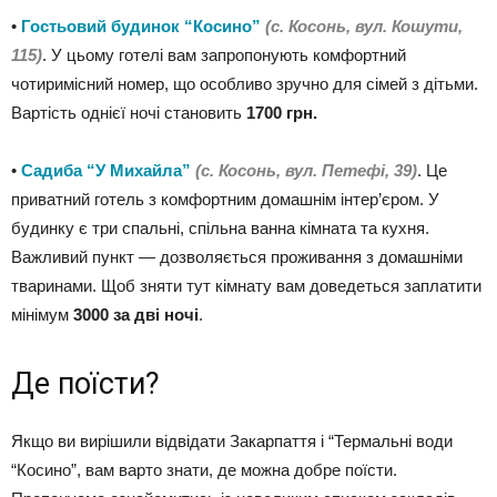
•
Гостьовий будинок “Косино”
(с. Косонь, вул. Кошути,
115)
. У цьому готелі вам запропонують комфортний
чотиримісний номер, що особливо зручно для сімей з дітьми.
Вартість однієї ночі становить
1700 грн.
•
Садиба “У Михайла”
(с. Косонь, вул. Петефі, 39)
. Це
приватний готель з комфортним домашнім інтер’єром. У
будинку є три спальні, спільна ванна кімната та кухня.
Важливий пункт — дозволяється проживання з домашніми
тваринами. Щоб зняти тут кімнату вам доведеться заплатити
мінімум
3000 за дві ночі
.
Де поїсти?
Якщо ви вирішили відвідати Закарпаття і “Термальні води
“Косино”, вам варто знати, де можна добре поїсти.