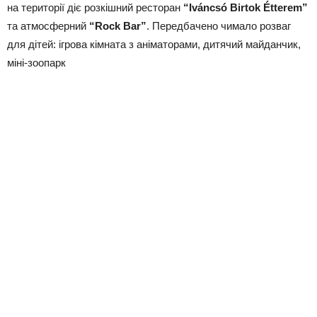
на території діє розкішний ресторан
“Iváncsó Birtok Étterem”
та атмосферний
“Rock Bar”
. Передбачено чимало розваг
для дітей: ігрова кімната з аніматорами, дитячий майданчик,
міні-зоопарк