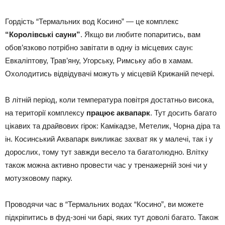
Гордість “Термальних вод Косино” — це комплекс
“Королівські сауни”
. Якщо ви любите попаритись, вам
обов’язково потрібно завітати в одну із місцевих саун:
Евкаліптову, Трав’яну, Угорську, Римську або в хамам.
Охолодитись відвідувачі можуть у місцевій Крижаній печері.
В літній період, коли температура повітря достатньо висока,
на території комплексу
працює аквапарк
. Тут досить багато
цікавих та драйвових гірок: Камікадзе, Метелик, Чорна діра та
ін. Косинський Аквапарк викликає захват як у малечі, так і у
дорослих, тому тут завжди весело та багатолюдно. Влітку
також можна активно провести час у тренажерній зоні чи у
мотузковому парку.
Проводячи час в “Термальних водах “Косино”, ви можете
підкріпитись в фуд-зоні чи барі, яких тут доволі багато. Також