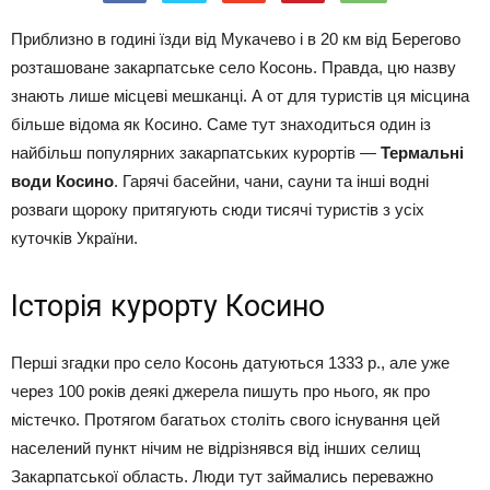
Приблизно в годині їзди від Мукачево і в 20 км від Берегово
розташоване закарпатське село Косонь. Правда, цю назву
знають лише місцеві мешканці. А от для туристів ця місцина
більше відома як Косино. Саме тут знаходиться один із
найбільш популярних закарпатських курортів —
Термальні
води Косино
. Гарячі басейни, чани, сауни та інші водні
розваги щороку притягують сюди тисячі туристів з усіх
куточків України.
Історія курорту
Косино
Перші згадки про село Косонь датуються 1333 р., але уже
через 100 років деякі джерела пишуть про нього, як про
містечко. Протягом багатьох століть свого існування цей
населений пункт нічим не відрізнявся від інших селищ
Закарпатської область. Люди тут займались переважно