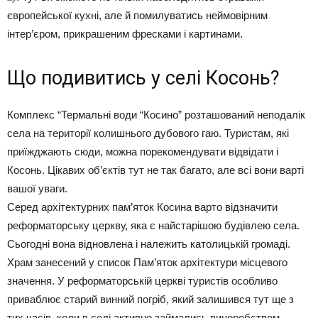
європейської кухні, але й помилуватись неймовірним
інтер’єром, прикрашеним фресками і картинами.
Що подивитись у селі Косонь?
Комплекс “Термальні води “Косино” розташований неподалік
села на території колишнього дубового гаю. Туристам, які
приїжджають сюди, можна порекомендувати відвідати і
Косонь. Цікавих об’єктів тут не так багато, але всі вони варті
вашої уваги.
Серед архітектурних пам’яток Косина варто відзначити
реформаторську церкву, яка є найстарішою будівлею села.
Сьогодні вона відновлена і належить католицькій громаді.
Храм занесений у список Пам’яток архітектури місцевого
значення. У реформаторській церкві туристів особливо
приваблює старий винний погріб, який залишився тут ще з
тих часів, коли в селі активно займались виноробством.