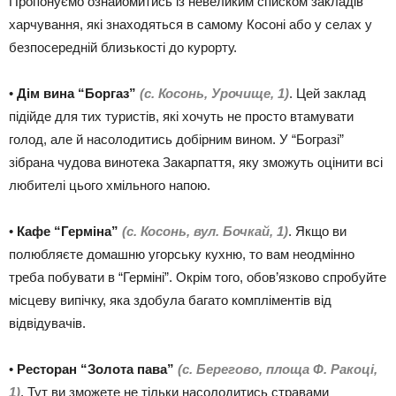
Пропонуємо ознайомитись із невеликим списком закладів
харчування, які знаходяться в самому Косоні або у селах у
безпосередній близькості до курорту.
•
Дім вина “Боргаз”
(с. Косонь, Урочище, 1)
. Цей заклад
підійде для тих туристів, які хочуть не просто втамувати
голод, але й насолодитись добірним вином. У “Богразі”
зібрана чудова винотека Закарпаття, яку зможуть оцінити всі
любителі цього хмільного напою.
•
Кафе “Герміна”
(с. Косонь, вул. Бочкай, 1)
. Якщо ви
полюбляєте домашню угорську кухню, то вам неодмінно
треба побувати в “Герміні”. Окрім того, обов’язково спробуйте
місцеву випічку, яка здобула багато компліментів від
відвідувачів.
•
Ресторан “Золота пава”
(с. Берегово, площа Ф. Ракоці,
1)
. Тут ви зможете не тільки насолодитись стравами