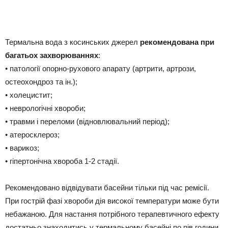
Термальна вода з косинських джерел
рекомендована при
багатьох захворюваннях
:
• патології опорно-рухового апарату (артрити, артрози,
остеохондроз та ін.);
• холецистит;
• неврологічні хвороби;
• травми і переломи (відновлювальний період);
• атеросклероз;
• варикоз;
• гіпертонічна хвороба 1-2 стадії.
Рекомендовано відвідувати басейни тільки під час ремісії.
При гострій фазі хвороби дія високої температури може бути
небажаною. Для настання потрібного терапевтичного ефекту
достатньо знаходитись у термальному басейні по пів години