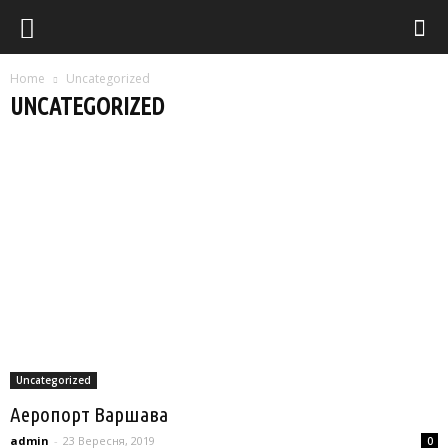
Home
Uncategorized
UNCATEGORIZED
Австрія
Албанія
Блог
Закарпаття
Польща
Словаччина
Угорщина
Хорватія
Чорногорія
Uncategorized
Аеропорт Варшава
admin
-
23 Вересня, 2019
0