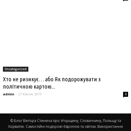
Uncategorized
Хто не ризикує… або Як подорожувати з
політичною картою...
admin
-
27 Квітня, 2019
0
© Блог Віктора Стинича про Угорщину, Словаччину, Польщу та
Хорватію. Самостійні подорожі Європою та світом. Використання